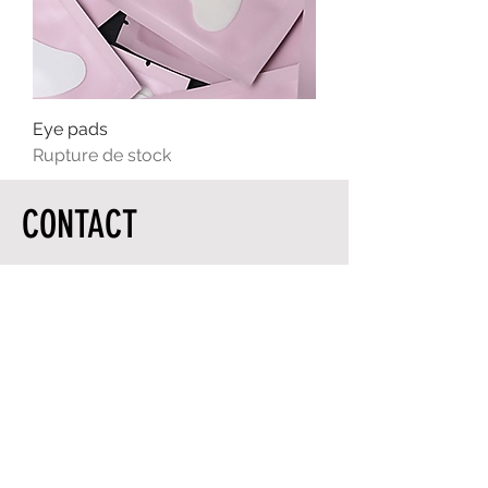
Eye pads
Rupture de stock
CONTACT
ADRESSE
Salon de coiffure IdoHair
2522 Fleury Est, H2B 1L5, MTL
HORAIRES D'OUVERTURE
Lundi : 9h à 17h
Mardi : 9h à 17h