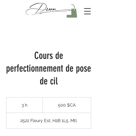
Cours de
perfectionnement de pose
de cil
500
dollars
3 h
3
500 $CA
canadiens
h
2522 Fleury Est, H2B 1L5, Mtl