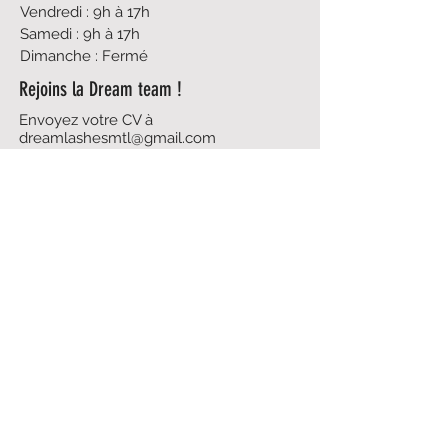
Vendredi : 9h à 17h
Samedi : 9h à 17h
Dimanche : Fermé
Rejoins la Dream team !
Envoyez votre CV à
dreamlashesmtl@gmail.com
CONTACT
438-495-5837
dreamlashesmtl@gmail.com
Politique du magasin
Prendre rendez-vous