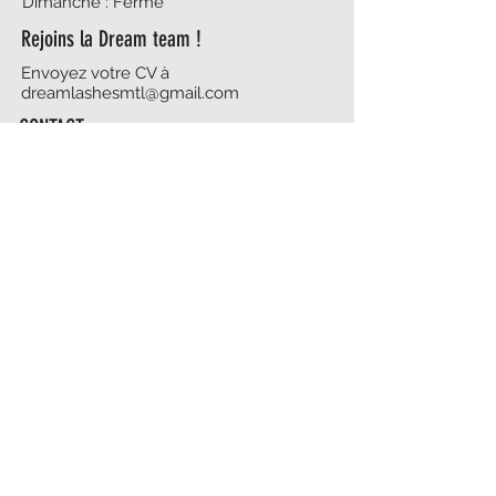
Dimanche : Fermé
Rejoins la Dream team !
Envoyez votre CV à
dreamlashesmtl@gmail.com
CONTACT
438-495-5837
dreamlashesmtl@gmail.com
Politique du magasin
Prendre rendez-vous