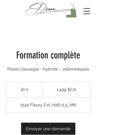
Formation complète
Poses classique - hybride - volumineuses
1 499
dollars
16 h
1
1 499 $CA
canadiens
6
h
2522 Fleury Est, H2B 1L5, Mtl
Envoyer une demande