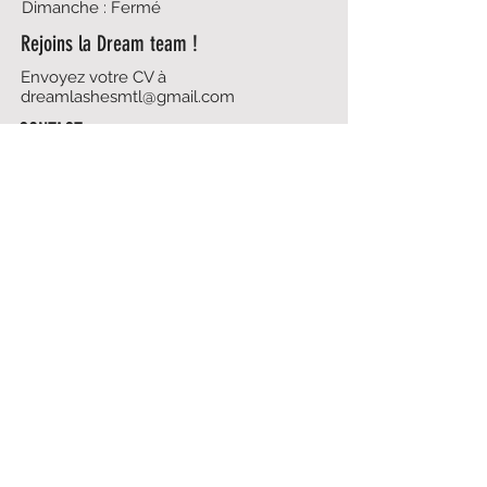
Dimanche : Fermé
Rejoins la Dream team !
Envoyez votre CV à
dreamlashesmtl@gmail.com
CONTACT
438-495-5837
dreamlashesmtl@gmail.com
Politique du magasin
Prendre rendez-vous